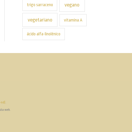
vegano
trigo sarraceno
vegetariano
vitamina A
ácido alfa-linolénico
-nd)
.
esta web.