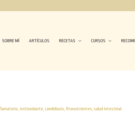
SOBRE MÍ
ARTÍCULOS
RECETAS
CURSOS
RECOM
flamatorio
,
Antioxidante
,
candidiasis
,
fitonutrientes
,
salud intestinal