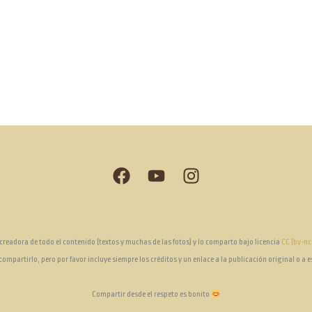
creadora de todo el contenido (textos y muchas de las fotos) y lo comparto bajo licencia
CC (by-nc
ompartirlo, pero por favor incluye siempre los créditos y un enlace a la publicación original o a 
Compartir desde el respeto es bonito