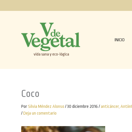
Ir
al
contenido
INICIO
Coco
Por
Silvia Méndez Alonso
/
30 diciembre 2016
/
anticáncer
,
Antiin
/
Deja un comentario