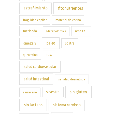
estreñimiento
fitonutrientes
fragilidad capilar
material de cocina
merienda
omega 3
Metabolómica
paleo
omega 9
postre
raw
quercetina
salud cardiovascular
salud intestinal
sanidad desnutrida
sin gluten
silvestre
sarraceno
sin lácteos
sistema nervioso