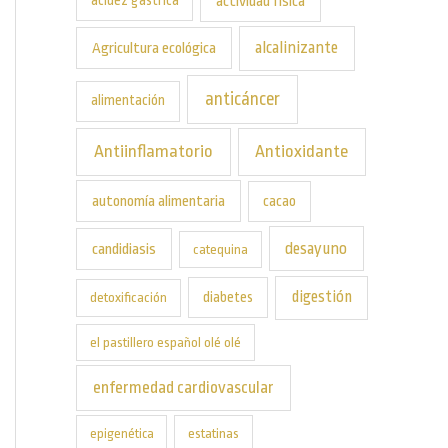
actividad física
acidez gástrica
alcalinizante
Agricultura ecológica
anticáncer
alimentación
Antiinflamatorio
Antioxidante
autonomía alimentaria
cacao
desayuno
candidiasis
catequina
digestión
diabetes
detoxificación
el pastillero español olé olé
enfermedad cardiovascular
epigenética
estatinas