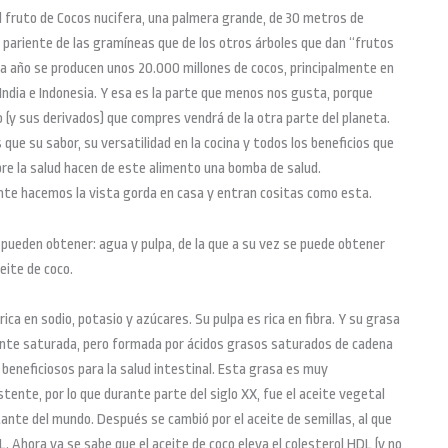
el fruto de Cocos nucifera, una palmera grande, de 30 metros de
 pariente de las gramíneas que de los otros árboles que dan “frutos
a año se producen unos 20.000 millones de cocos, principalmente en
la India e Indonesia. Y esa es la parte que menos nos gusta, porque
o (y sus derivados) que compres vendrá de la otra parte del planeta.
s que su sabor, su versatilidad en la cocina y todos los beneficios que
re la salud hacen de este alimento una bomba de salud.
te hacemos la vista gorda en casa y entran cositas como esta.
 pueden obtener: agua y pulpa, de la que a su vez se puede obtener
ceite de coco.
rica en sodio, potasio y azúcares. Su pulpa es rica en fibra. Y su grasa
nte saturada, pero formada por ácidos grasos saturados de cadena
beneficiosos para la salud intestinal. Esta grasa es muy
tente, por lo que durante parte del siglo XX, fue el aceite vegetal
nte del mundo. Después se cambió por el aceite de semillas, al que
DL. Ahora ya se sabe que el aceite de coco eleva el colesterol HDL (y no