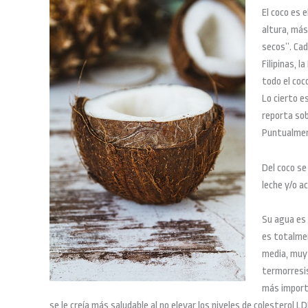
El coco es 
altura, más
secos”. Cad
Filipinas, 
todo el coc
Lo cierto e
reporta sob
Puntualmen
Del coco se
leche y/o a
Su agua es 
es totalme
media, muy 
termorresis
más importa
se le creía más saludable al no elevar los niveles de colesterol L