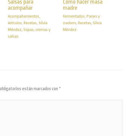
Salsas para
Cómo hacer masa
acompañar
madre
Acompañamientos
,
Fermentados
,
Panes y
Artículos
,
Recetas
,
Silvia
crackers
,
Recetas
,
Silvia
Méndez
,
Sopas, cremas y
Méndez
salsas
obligatorios están marcados con
*