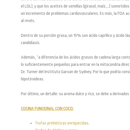
el LDL), y que los aceites de semillas (girasol, maíz,…) sometid
un incremento de problemas cardiovasculares. Es más, la FDA aca
al revés.
Dentro de su porción grasa, un 15% son ácido caprílico y ácido l
candidiasis.
Además, “a diferencia de los ácidos grasos de cadena larga cont
lo suficientemente pequeños para entrar en la mitocondria dire
Dr. Turner del Instituto Garvan de Sydney. Por lo que podría con
hipotiroideas.
Por último, un detalle: su aroma dulce y rico, se debe a derivado
COCINA FUNCIONAL CON COCO:
Trufas prebióticas enriquecidas
.